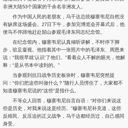
非洲大陆53个国家的千余名非洲友人。
作为中国人民的老朋友，乌干达总统穆塞韦尼自然没
有缺席这场盛会。27日下午，参加完博览会开幕式后，他
便马不停蹄地赶赴韶山参观毛泽东同志纪念馆。
在纪念馆内，穆塞韦尼认真倾听讲解，不时停下脚
步，驻足凝视。他指着其中一张照片中的毛泽东、周恩来
说：“我很早就‘认识’了他们。”看着众人不解的眼光，他解
释：“是从书本中读到的。”
当参观到抗日战争历史板块时，穆塞韦尼突然提
问：“你们把这些叫做什么？”随行人员愣住了，大家都不
知道穆塞韦尼说的“这些”是指什么。
不等众人回答，穆塞韦尼自言自语：“对你们来说这
些是历史，对我来说这是经历。”穆塞韦尼补充道，这些
反殖民、反压迫的正义战争，乌干达都经历过，自己感同
身受。