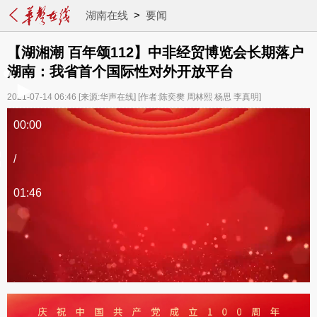
湖南在线
>
要闻
【湖湘潮 百年颂112】中非经贸博览会长期落户
湖南：我省首个国际性对外开放平台
2021-07-14 06:46
[来源:华声在线]
[作者:陈奕樊 周林熙 杨思 李真明]
00:00
/
01:46