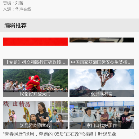
责编：刘茜
来源：华声在线
编辑推荐
【专题】树立和践行正确政绩观学习教育
中国画家获颁国际安徒生奖插画家奖
民俗好戏登天门
侗韵满村寨
湘昆雅韵润童心
家门口找好工作
“青春风暴”搅局，奔跑的“05后”正在改写湘超丨叶观星象