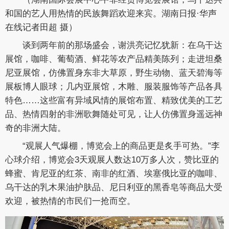
和国的艺人用热情的民族舞蹈欢迎来宾。湖南日报·华声
在线记者田超 摄）
谈到两年前的那场盛会，谢洪亮记忆犹新：在乌干达
展馆，咖啡、葡萄酒、鲜花等农产品精美陈列；走进坦桑
尼亚展馆，仿佛置身东非大草原，野生动物、蓝天碧海等
展板博人眼球；几内亚展馆，木雕、服装服饰等产品各具
特色……这些富有异域风情的展馆布置、精致优美的工艺
品、热情四射的非洲歌舞随处可见，让人仿佛置身遥远神
奇的非洲大陆。
“观展人气爆棚，博览会上的商品更是炙手可热。”李
心球介绍，博览会3天观展人数达10万多人次，赞比亚的
蜂蜜、肯尼亚的红茶、南非的红酒、埃塞俄比亚的咖啡、
乌干达的乳木果油护肤品、尼日利亚的黑香皂等商品大受
欢迎，被热情的市民们一抢而空。