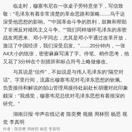
临走时，穆塞韦尼在一张桌子旁特意坐下，写信致
敬：“毛泽东有着非常清楚的革命思路和策略……乌干达
深受他思想的影响。”“中国革命斗争的胜利，鼓舞和帮助
了非洲反对殖民主义斗争。”“我们同样缅怀毛泽东的亲密
战友周恩来、邓小平同志，尤其是邓小平通过改革开放，
激活了中国经济，我们深受启发。”……20分钟内，一张
A4大小的纸张，密密麻麻写满了字。停笔、稍作思考，他
又花了3分钟在个别措辞和标点符号上略做修改。
与其说是“信件”，不如说是与伟人毛泽东的“隔空对
话”。字里行间，流露出穆塞韦尼对毛泽东思想的钦佩。
负责接待和解说的韶山管理局接待处副处长胡珊对此印象
颇深：“我感觉，穆塞韦尼总统对毛泽东思想有着很深的
研究。”
湖南日报·华声在线记者 陈奕樊 视频 周林熙 杨思 视
觉 李真明
作者：陈奕樊 周林熙 杨思 李真明