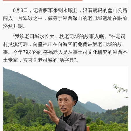
6月8日，记者驱车来到永顺县，沿着蜿蜒的盘山公路
闯入一片翠绿之中，藏身于湘西深山的老司城遗址在眼前
豁然开朗。
“我饮老司城水长大，枕老司城的故事入眠。”在老司
村灵溪河畔，向盛福正在向游客们免费讲解老司城的故
事。今年79岁的向盛福老人是从事土司文化研究的湘西本
土专家，被誉为老司城的“活字典”。