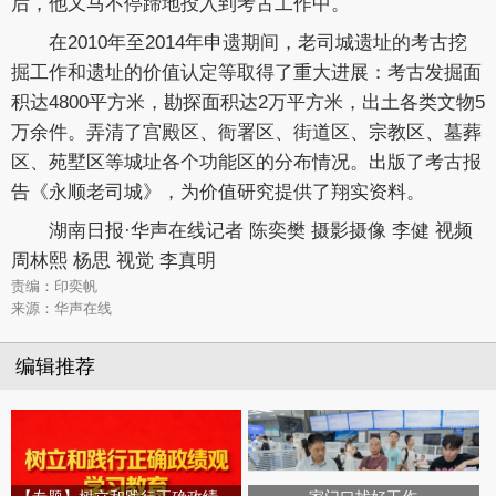
后，他又马不停蹄地投入到考古工作中。
在2010年至2014年申遗期间，老司城遗址的考古挖
掘工作和遗址的价值认定等取得了重大进展：考古发掘面
积达4800平方米，勘探面积达2万平方米，出土各类文物5
万余件。弄清了宫殿区、衙署区、街道区、宗教区、墓葬
区、苑墅区等城址各个功能区的分布情况。出版了考古报
告《永顺老司城》，为价值研究提供了翔实资料。
湖南日报·华声在线记者 陈奕樊 摄影摄像 李健 视频
周林熙 杨思 视觉 李真明
责编：印奕帆
来源：华声在线
编辑推荐