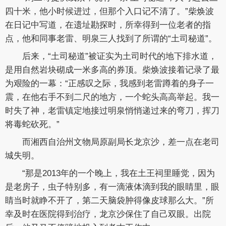
四十米，他小时候进过，但那个入口记不清了。”柴焕波
在日记中写道，在遗址勘探时，所幸得到一位老者的指
点，他和同事老雷、明泉三人找到了所谓的“土司秘道”。
后来，“土司秘道”被证实为土司时代的地下排水道，
是用自然岩块砌成一米多高的券顶。柴焕波接着记录了最
为艰险的一幕：“正感叹之际，我感到老雷蹲着的身子一
震，在他右手不到二尺的地方，一个蛇头高高举起。我一
时失了神，老雷镇定地接过明泉悄悄递过来的弯刀，挥刀
将毒蛇砍死。”
而湘西自治州文物局原副局长龙京沙，差一点在老司
城失明。
“那是2013年的一个晚上，我在土王祠里睡觉，因为
是老房子，虫子特别多，有一滴液体滴到我的眼睛里，眼
睛当时就睁不开了，第二天脑袋肿得像皮球那么大。”所
幸及时在医院得到治疗，龙京沙保住了自己双眼。出院