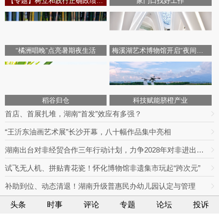
【专题】树立和践行正确政绩观学习教育
家门口找好工作
“橘洲唱晚”点亮暑期夜生活
梅溪湖艺术博物馆开启“夜间模式”
稻谷归仓
科技赋能脐橙产业
首店、首展扎堆，湖南“首发”效应有多强？
“王沂东油画艺术展”长沙开幕，八十幅作品集中亮相
湖南出台对非经贸合作三年行动计划，力争2028年对非进出口额达800亿元
试飞无人机、拼贴青花瓷！怀化博物馆非遗集市玩起“跨次元”
补助到位、动态清退！湖南升级普惠民办幼儿园认定与管理
头条
时事
评论
专题
论坛
投诉