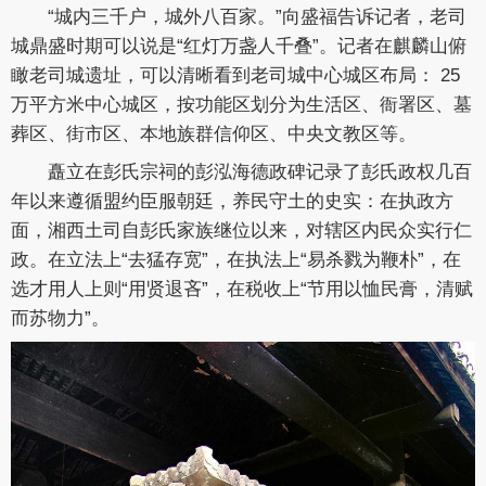
“城内三千户，城外八百家。”向盛福告诉记者，老司
城鼎盛时期可以说是“红灯万盏人千叠”。记者在麒麟山俯
瞰老司城遗址，可以清晰看到老司城中心城区布局： 25
万平方米中心城区，按功能区划分为生活区、衙署区、墓
葬区、街市区、本地族群信仰区、中央文教区等。
矗立在彭氏宗祠的彭泓海德政碑记录了彭氏政权几百
年以来遵循盟约臣服朝廷，养民守土的史实：在执政方
面，湘西土司自彭氏家族继位以来，对辖区内民众实行仁
政。在立法上“去猛存宽”，在执法上“易杀戮为鞭朴”，在
选才用人上则“用贤退吝”，在税收上“节用以恤民膏，清赋
而苏物力”。