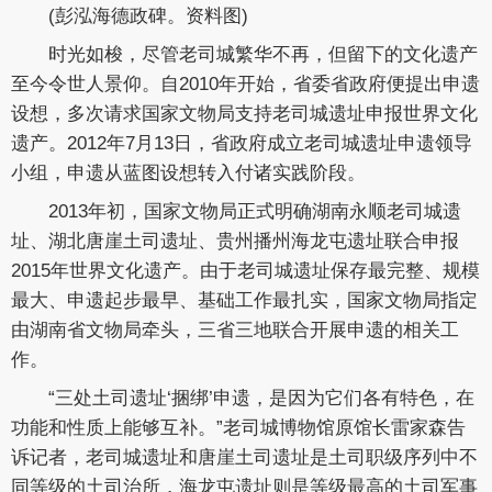
(彭泓海德政碑。资料图)
时光如梭，尽管老司城繁华不再，但留下的文化遗产
至今令世人景仰。自2010年开始，省委省政府便提出申遗
设想，多次请求国家文物局支持老司城遗址申报世界文化
遗产。2012年7月13日，省政府成立老司城遗址申遗领导
小组，申遗从蓝图设想转入付诸实践阶段。
2013年初，国家文物局正式明确湖南永顺老司城遗
址、湖北唐崖土司遗址、贵州播州海龙屯遗址联合申报
2015年世界文化遗产。由于老司城遗址保存最完整、规模
最大、申遗起步最早、基础工作最扎实，国家文物局指定
由湖南省文物局牵头，三省三地联合开展申遗的相关工
作。
“三处土司遗址‘捆绑’申遗，是因为它们各有特色，在
功能和性质上能够互补。”老司城博物馆原馆长雷家森告
诉记者，老司城遗址和唐崖土司遗址是土司职级序列中不
同等级的土司治所，海龙屯遗址则是等级最高的土司军事