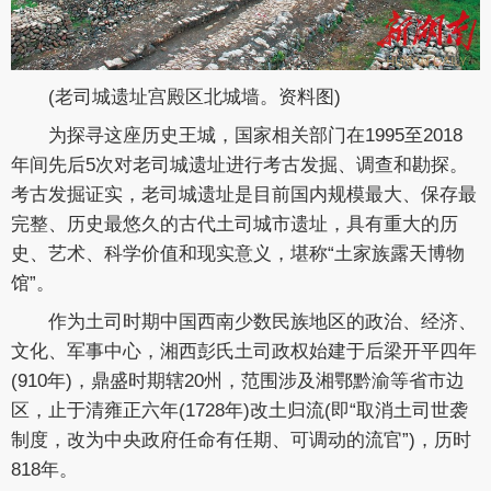
(老司城遗址宫殿区北城墙。资料图)
为探寻这座历史王城，国家相关部门在1995至2018
年间先后5次对老司城遗址进行考古发掘、调查和勘探。
考古发掘证实，老司城遗址是目前国内规模最大、保存最
完整、历史最悠久的古代土司城市遗址，具有重大的历
史、艺术、科学价值和现实意义，堪称“土家族露天博物
馆”。
作为土司时期中国西南少数民族地区的政治、经济、
文化、军事中心，湘西彭氏土司政权始建于后梁开平四年
(910年)，鼎盛时期辖20州，范围涉及湘鄂黔渝等省市边
区，止于清雍正六年(1728年)改土归流(即“取消土司世袭
制度，改为中央政府任命有任期、可调动的流官”)，历时
818年。