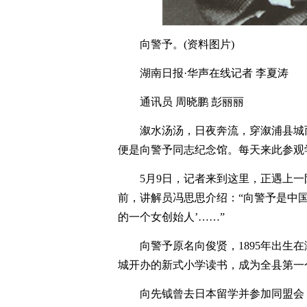
向警予。(资料图片)
湖南日报·华声在线记者 李夏涛
通讯员 周晓鹏 彭丽丽
溆水汤汤，日夜奔流，穿溆浦县城
便是向警予同志纪念馆。每天来此参观
5月9日，记者来到这里，正遇上
前，讲解员冯思思介绍：“向警予是中
的一个女创始人’……”
向警予原名向俊贤，1895年出生
城开办的新式小学读书，成为全县第一
向先钺曾去日本留学并参加同盟会