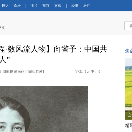
投诉
论坛
|
图片
视频
文旅
|
经济
房产
正文
程·数风流人物】向警予：中国共
焦
人”
员 周晓鹏 彭丽丽
] [
编辑:刘茜
]
字体:【
大
中
小
】
立
精