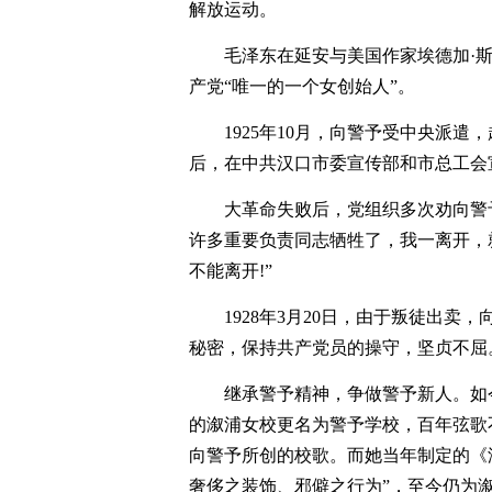
解放运动。
毛泽东在延安与美国作家埃德加·
产党“唯一的一个女创始人”。
1925年10月，向警予受中央派遣
后，在中共汉口市委宣传部和市总工会
大革命失败后，党组织多次劝向警
许多重要负责同志牺牲了，我一离开，
不能离开!”
1928年3月20日，由于叛徒出
秘密，保持共产党员的操守，坚贞不屈。
继承警予精神，争做警予新人。如
的溆浦女校更名为警予学校，百年弦歌不
向警予所创的校歌。而她当年制定的《
奢侈之装饰、邪僻之行为”，至今仍为