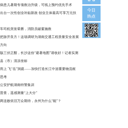
病患儿暑期专项救治升级，可线上预约优先手术
出台一次性创业补贴新政 创业主体最高可享万元扶
车司机突发晕厥，消防员破窗施救
把脉开良方！这场调研为湖南交通工程质量安全发展
方向
版三伏正酣，长沙这份“避暑地图”请收好！记者实测
县（市）清凉坐标
而上 飞“岳”洞庭——加快打造长江中游重要物流枢
思考
公安护航湖南特警集训
普查，遥感测量“上大分”
两连败依旧万众期待，永州为什么“能”？