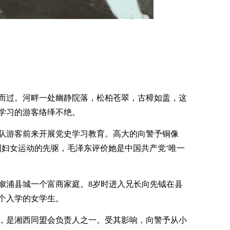
而过。河畔一处幽静院落，松柏苍翠，古樟如盖，这
学习的游客络绎不绝。
一队游客前来开展党史学习教育。高大的向警予铜像
国妇女运动的先驱，毛泽东评价她是中国共产党‘唯一
在溆浦县城一个富商家庭。8岁时进入兄长向先钺在县
个入学的女学生。
，是湘西同盟会负责人之一。受其影响，向警予从小