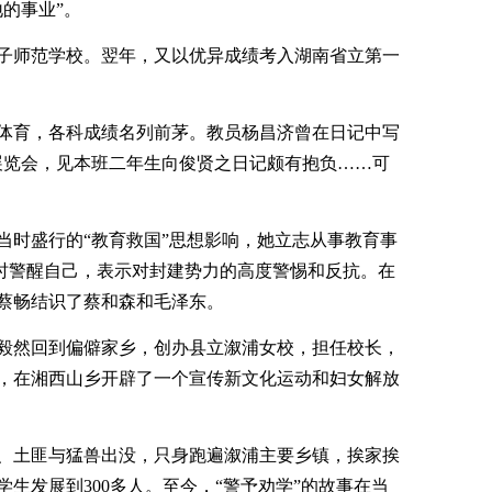
的事业”。
德女子师范学校。翌年，又以优异成绩考入湖南省立第一
体育，各科成绩名列前茅。教员杨昌济曾在日记中写
展览会，见本班二年生向俊贤之日记颇有抱负……可
受当时盛行的“教育救国”思想影响，她立志从事教育事
时时警醒自己，表示对封建势力的高度警惕和反抗。在
蔡畅结识了蔡和森和毛泽东。
，毅然回到偏僻家乡，创办县立溆浦女校，担任校长，
，在湘西山乡开辟了一个宣传新文化运动和妇女解放
、土匪与猛兽出没，只身跑遍溆浦主要乡镇，挨家挨
生发展到300多人。至今，“警予劝学”的故事在当