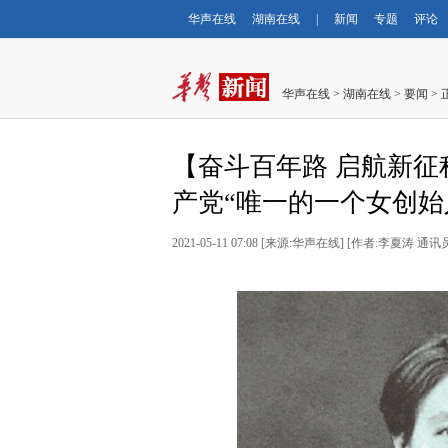
华声在线
湖南在线
|
新闻
专题
评论
华声在线
>
湖南在线
>
要闻
> 
【奋斗百年路 启航新征
产党“唯一的一个女创始
2021-05-11 07:08
[
来源:华声在线
] [
作者:李夏涛 通讯