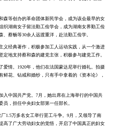
蔡和森等创办的革命团体新民学会，成为该会最早的女
等组织湖南女子留法勤工俭学会，成为湖南女界勤工俭
森、蔡畅等30余人远渡重洋，赴法勤工俭学。
主义经典著作，积极参加工人运动实践，从一个激进
坚定地支持蔡和森的建党主张，积极参与建党工作。
爱情。1920年，他们在法国蒙达尼举行婚礼。拍摄
有鲜花、钻戒和婚纱，只有手中拿着的《资本论》，
海加入中国共产党。7月，她出席在上海举行的中国共
委员，担任中央妇女部第一任部长。
丝厂1.5万多名女工举行罢工斗争。9月，又领导了南
，提高了广大劳动妇女的觉悟，开启了中国真正的妇女