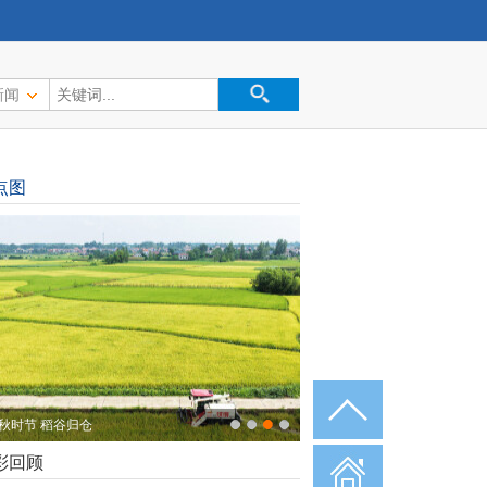
新闻
点图
秋时节 稻谷归仓
彩回顾