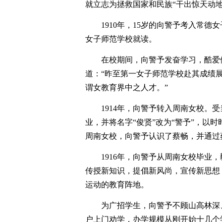
就立志为拯救国家和民族“干出惊天动地
1910年，15岁的向警予考入常
女子师范学校就读。
在校期间，向警予发奋学习，酷爱
道：“昨至第一女子师范学校赴其成绩
谓女教育界中之人才。”
1914年，向警予转入周南女校。
业，并将名字“俊贤”改为“警予”，以
周南女校，向警予认识了蔡畅，并通过
1916年，向警予从周南女校毕业
传授新知识，提倡新风尚，宣传新思想
运动的教育阵地。
为广招学生，向警予不顾山高林深
户上门劝学，办学规模从刚开始十几个学