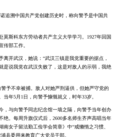
斯诺追溯中国共产党创建历史时，称向警予是中国共
，赴莫斯科东方劳动者共产主义大学学习。1927年回国
宣传部工作。
予离开武汉，她说：“武汉三镇是我党重要的据点，
就是说我党在武汉失败了，这是对敌人的示弱，我绝
卖，向警予不幸被捕。敌人对她严刑逼供，但她严守党的
当年5月1日，向警予慷慨就义，时年33岁。
今，与向警予同志纪念馆一墙之隔，向警予当年创办
绝。每周升旗仪式后，2600多名师生齐声高唱当年
湖南女子留法勤工俭学会简章》中“戒懒惰之习惯、
溆浦县委用来教育广大党员干部。