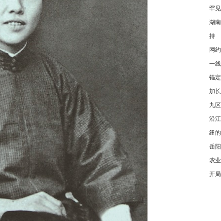
罕见
湖南
持
网约
一线
锚定
加长
九区
沿江
纽的
岳阳
农业
开局