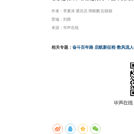
作者：李夏涛 通讯员 周晓鹏 彭丽丽
责编：刘茜
来源：华声在线
相关专题：
奋斗百年路 启航新征程·数风流