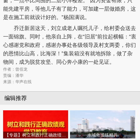
窗，一点不比周围的二层小洋楼差。“因为资金有限，只
能先建平房，等他儿子有了能力，可加建一层做婚房，这
是在施工前就设计好的。”杨国满说。
乔迁新居这天，刘立成老人嘱托儿子，给村委会送去
一面锦旗。同时，他亲自上阵，在“旧居”前拉起横幅：“衷
心感谢党和政府，感谢办事处各级领导及村支两委，你们
的恩情比山高，比海深！”集装箱没有就地拆除，做了杂
物间，成为脱贫攻坚、同心奔小康的一处见证。
作者：曾佰龙
责编：潘华
来源：华声在线
编辑推荐
【专题】树立和践行正确政绩观学习教育
水域救援练精兵