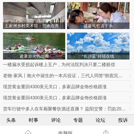
王家洲乡村美术馆：艺术点亮田园乡村
健康礼包送下乡
避暑游火热出圈
“长沙蓝”持续在线
一楼漏水受损起诉楼上五户，为何法院判决只要二楼赔偿
老物·家风丨炮火中诞生的一本兵役证，三代人同答“彻底完成任务”
现货黄金重回4300美元关口，多家品牌金饰价格跟涨
现货黄金重回4300美元关口，多家品牌金饰价格跟涨
货车行驶中多人在车厢聚餐饮酒还直播？ 益阳交警：罚款2000元记3分
头条
时事
评论
专题
论坛
投诉
电脑版