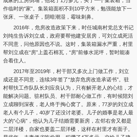
成家的土房倒塌，他花了1万多元，买了一个集装箱，当
作临时的“家”。集装箱面积不到10平方米，勉强能放下一
张床、一张桌子，阴暗潮湿，霉味刺鼻。
2016年，危房改造政策下来，时任城南村党总支书记
刘纯生告诉刘立成，政府要帮他建安居房，可刘立成死活
不同意，问他原因也不说。这时，集装箱漏水严重，村里
帮刘立成在“房”上盖石棉瓦，“房”前修水泥坪，暂时能凑
合着住人。
2017年至2019年，村干部又多次上门做工作，刘立
成还是不同意，连续3年签了“放弃危房改造承诺书”。驻
村帮扶工作队队长刘应良认为，只有解开老人的心结，才
能解决问题。驻村队员、村干部耐心做工作，有时候陪刘
立成聊到深夜，老人终于掏心窝了。原来，77岁的刘立成
老人有个儿子，40岁了还没讨老婆。儿子的婚事是老人最
大的“心病”，他认为儿子结婚需要新房，左邻右舍又都是
二层洋楼，自家也要盖二层洋楼，这样在村里才有面子。