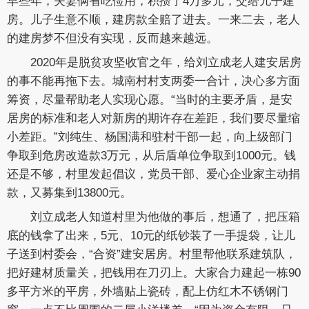
早些年，夫妻俩省吃俭用，积攒了4万多元，交给儿子建
房。儿子生意不顺，建房款全赔了进去。一来二去，老人
的建房梦不但没有实现，反而越来越远。
2020年是脱贫攻坚收官之年，给刘立成老人建安居房
的事不能再拖下去。城南村村支两委一合计，决心多方面
筹资，尽量帮助老人实现心愿。“当时的主要矛盾，是安
居房的标准和老人对新房的期许存在差距，我们要尽量缩
小差距。”刘纯生、杨国满和驻村干部一起，向上级部门
争取到危房改造款3万元，从后盾单位争取到1000元。钱
还是不够，村里发起倡议，党员干部、爱心企业家主动捐
款，又募集到13800元。
刘立成老人知道村里为他做的事后，想通了，把压箱
底的钱拿了出来，5元、10元的纸钞装了一手提袋，让儿
子送到村委会，“合资”建安居房。村里帮他联系建筑队，
把好建材质量关，把钱用在刀刃上。大家合力建起一栋90
多平方米的平房，外墙贴上瓷砖，配上仿红木不锈钢门