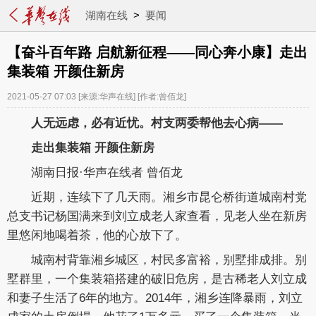
湖南在线
>
要闻
【奋斗百年路 启航新征程——同心奔小康】走出
集装箱 开颜住新房
2021-05-27 07:03
[来源:华声在线]
[作者:曾佰龙]
人无远虑，必有近忧。村支两委帮他去心病——
走出集装箱 开颜住新房
湖南日报·华声在线者 曾佰龙
近期，连续下了几天雨。湘乡市昆仑桥街道城南村党
总支书记杨国满来到刘立成老人家查看，见老人坐在新房
里悠闲地喝着茶，他的心放下了。
城南村背靠湘乡城区，村民多富裕，别墅排成排。别
墅群里，一个集装箱搭建的破旧危房，是古稀老人刘立成
和妻子生活了6年的地方。2014年，湘乡连降暴雨，刘立