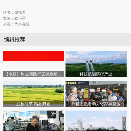
作者：张福芳
责编：欧小雷
来源：华声在线
编辑推荐
【专题】树立和践行正确政绩观学习教育
科技赋能脐橙产业
立秋时节 稻谷归仓
外籍志愿者助力张家界暑运