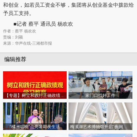
和创业，如若员工资金不够，集团将从创业基金中拨款给
予员工支持。
■记者 蔡平 通讯员 杨欢欢
作者：蔡平 杨欢欢
责编：刘颖
来源：华声在线-三湘都市报
编辑推荐
【专题】树立和践行正确政绩观学习教育
家门口找好工作
“橘洲唱晚”点亮暑期夜生活
梅溪湖艺术博物馆开启“夜间模式”